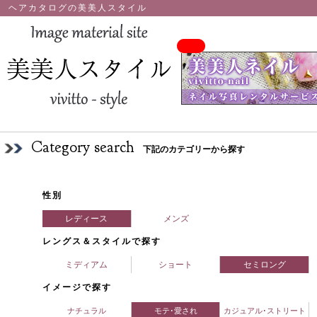
ヘアカタログの美美人スタイル
Category search
下記のカテゴリーから探す
性別
レディース
メンズ
レングス＆スタイルで探す
ミディアム
ショート
セミロング
イメージで探す
ナチュラル
モテ･愛され
カジュアル･ストリート