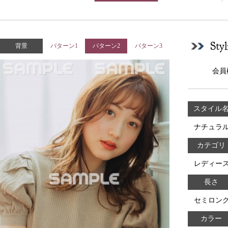
Sty
背景
パターン1
パターン2
パターン3
会員
スタイル
ナチュラ
カテゴリ
レディー
長さ
セミロン
カラー