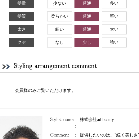
髪量
少ない
普通
多い
髪質
柔らかい
普通
堅い
太さ
細い
普通
太い
クセ
なし
少し
強い
Styling arrangement comment
会員様のみご覧いただけます。
Stylist name
株式会社ad beauty
：
Comment
：
提供したいのは、"続く美しさ"