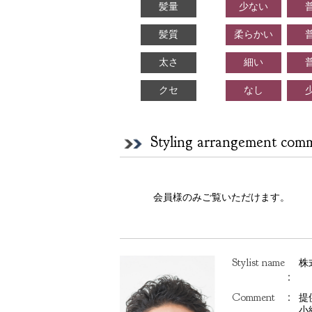
髪量
少ない
髪質
柔らかい
太さ
細い
クセ
なし
Styling arrangement com
会員様のみご覧いただけます。
Stylist name
株
：
Comment
：
提
小