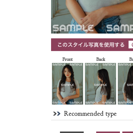
Front
Back
B
Recommended type