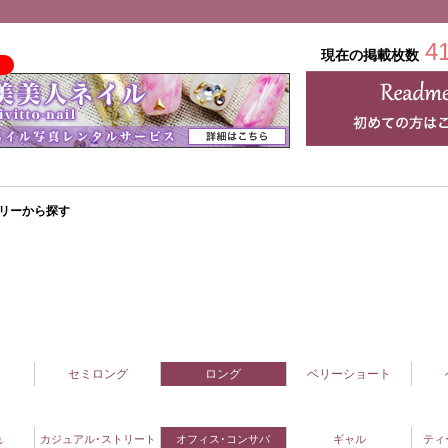
4
現在の掲載枚数
リーから探す
セミロング
ロング
ベリーショート
れ
カジュアル･ストリート
オフィス･コンサバ
ギャル
ティ