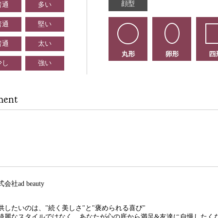
顔型
普通
多い
普通
堅い
普通
太い
少し
強い
ment
式会社ad beauty
供したいのは、"続く美しさ"と"褒められる喜び"
綺麗なスタイルではなく、あなたが心の底から満足&友達に自慢したく