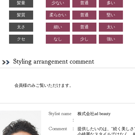
髪量
少ない
普通
多い
髪質
柔らかい
普通
堅い
太さ
細い
普通
太い
クセ
なし
少し
強い
Styling arrangement comment
会員様のみご覧いただけます。
Stylist name
株式会社ad beauty
：
Comment
：
提供したいのは、"続く美しさ"
小綺麗なスタイルではなく、