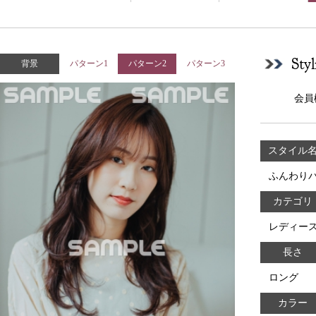
Sty
背景
パターン1
パターン2
パターン3
会員
スタイル
ふんわり
カテゴリ
レディー
長さ
ロング
カラー