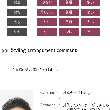
髪量
少ない
普通
多い
髪質
柔らかい
普通
堅い
太さ
細い
普通
太い
クセ
なし
少し
強い
Styling arrangement comment
会員様のみご覧いただけます。
Stylist name
株式会社ad beauty
：
Comment
：
提供したいのは、"続く美しさ"
小綺麗なスタイルではなく、