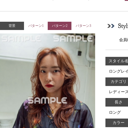
Sty
背景
パターン1
パターン2
パターン3
会員
スタイル
ロングレ
カテゴリ
レディー
長さ
ロング
カラー