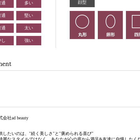
顔型
普通
多い
普通
堅い
普通
太い
少し
強い
ment
式会社ad beauty
供したいのは、"続く美しさ"と"褒められる喜び"
綺麗なスタイルではなく、あなたが心の底から満足&友達に自慢したく