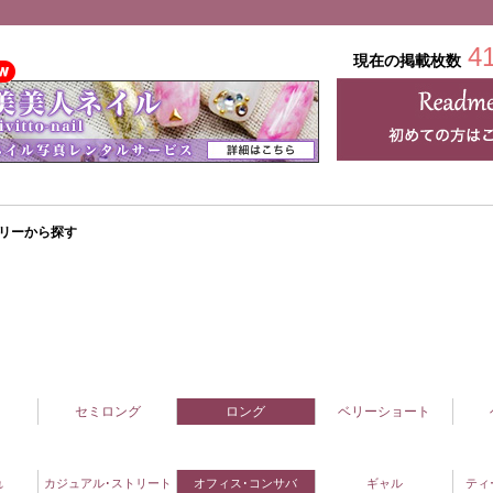
4
現在の掲載枚数
リーから探す
セミロング
ロング
ベリーショート
れ
カジュアル･ストリート
オフィス･コンサバ
ギャル
ティ