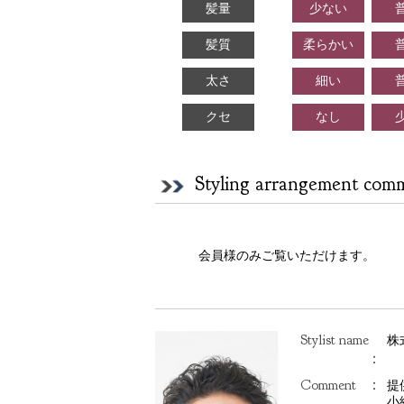
髪量
少ない
髪質
柔らかい
太さ
細い
クセ
なし
Styling arrangement com
会員様のみご覧いただけます。
Stylist name
株
：
Comment
：
提
小