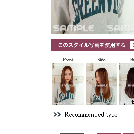
Front
Side
B
Recommended type