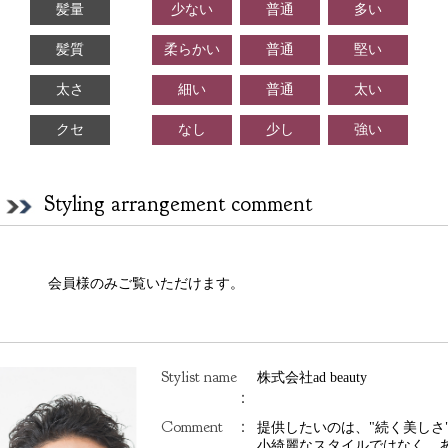
髪量
少ない
普通
多い
髪質
柔らかい
普通
堅い
太さ
細い
普通
太い
クセ
なし
少し
強い
Styling arrangement comment
会員様のみご覧いただけます。
Stylist name
株式会社ad beauty
：
Comment
：
提供したいのは、"続く美しさ"
小綺麗なスタイルではなく、