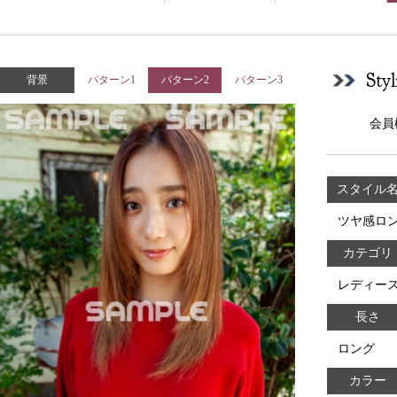
Sty
背景
パターン1
パターン2
パターン3
会員
スタイル
ツヤ感ロ
カテゴリ
レディー
長さ
ロング
カラー