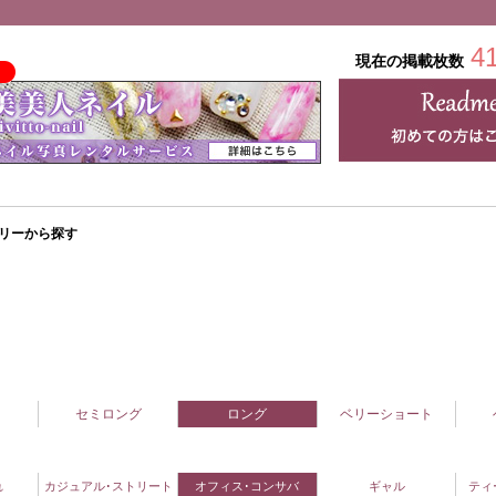
4
現在の掲載枚数
リーから探す
セミロング
ロング
ベリーショート
れ
カジュアル･ストリート
オフィス･コンサバ
ギャル
ティ