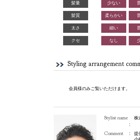
髪量
少ない
髪質
柔らかい
太さ
細い
クセ
なし
Styling arrangement com
会員様のみご覧いただけます。
Stylist name
株
：
Comment
：
提
小