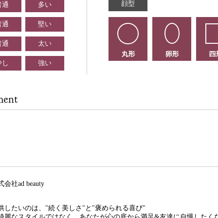
顔型
普通
多い
普通
堅い
普通
太い
少し
強い
ment
式会社ad beauty
供したいのは、"続く美しさ"と"褒められる喜び"
綺麗なスタイルではなく、あなたが心の底から満足&友達に自慢したく