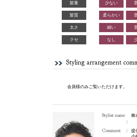
髪量
少ない
髪質
柔らかい
太さ
細い
クセ
なし
Styling arrangement com
会員様のみご覧いただけます。
Stylist name
株
：
Comment
：
提
小