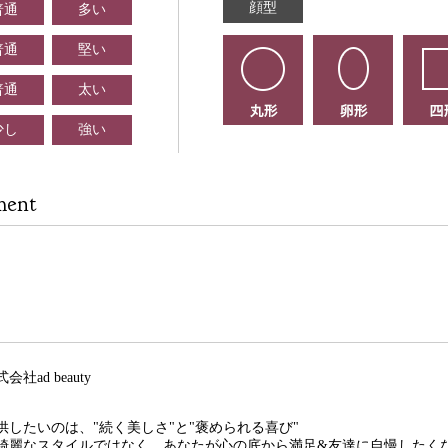
顔型
普通
多い
普通
堅い
普通
太い
少し
強い
ment
式会社ad beauty
供したいのは、"続く美しさ"と"褒められる喜び"
綺麗なスタイルではなく、あなたが心の底から満足&友達に自慢したく