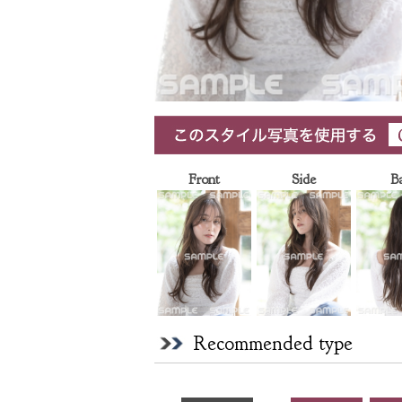
Front
Side
B
Recommended type