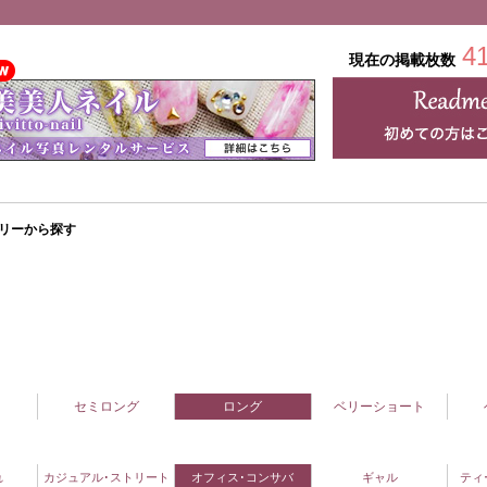
4
現在の掲載枚数
リーから探す
セミロング
ロング
ベリーショート
れ
カジュアル･ストリート
オフィス･コンサバ
ギャル
ティ