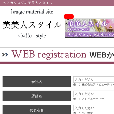
ヘアカタログの美美人スタイル
WEB registration
WEB
会社名
例 ）株式会社アドビューティ
店舗名
例 ）アドビューティー
代表者名
例 ）小山淳宏