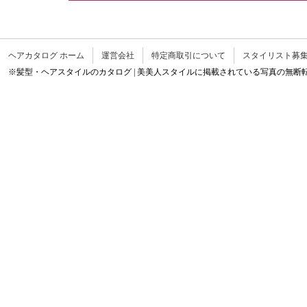
ユーザー登録を希望する者（以
規約に同意の上、当社所定の方
ヘアカタログ ホーム
運営会社
特定商取引について
スタイリスト募
※髪型・ヘアスタイルのカタログ | 美美人スタイルに掲載されている写真の無断
のとします。
2 登録希望者は、前項の申込み
払いが確認された後、申込時に
録通知が到達したとき、ユーザ
3 当社は、登録希望者が次の各
し、本サービスの利用をお断り
（1）電話、FAX、電子メール
（2）登録希望者又は登録希望
時点で本規約違反等によりユー