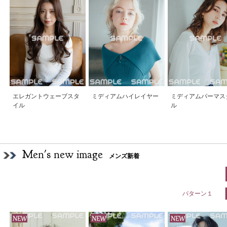
エレガントウェーブスタ
ミディアムハイレイヤー
ミディアムパーマス
イル
ル
Men's new image
メンズ新着
パターン１