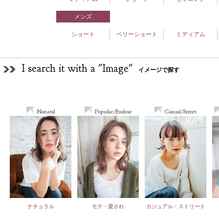
メンズ
ショート
ベリーショート
ミディアム
I search it with a "Image"
イメージで探す
Natural
Popular/Endear
Casual/Street
ナチュラル
モテ・愛され
カジュアル・ストリート