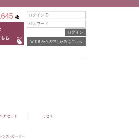
1645
枚
ＷＥＢからの申し込みはこちら
ヘアセット
ミセス
ーンズ･ガーリー