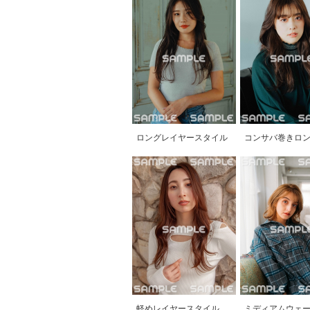
ロングレイヤースタイル
コンサバ巻きロ
軽めレイヤースタイル
ミディアムウェ