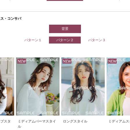
ィス・コンサバ
背景
パターン１
パターン２
パターン３
ーブスタ
ミディアムパーマスタイ
ロングスタイル
ミディアムス
ル