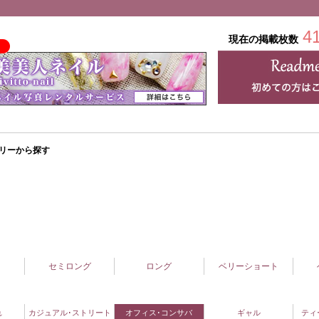
4
現在の掲載枚数
リーから探す
セミロング
ロング
ベリーショート
れ
カジュアル･ストリート
オフィス･コンサバ
ギャル
ティ