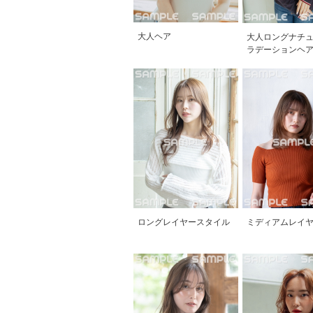
大人ヘア
大人ロングナチ
ラデーションヘ
ロングレイヤースタイル
ミディアムレイ