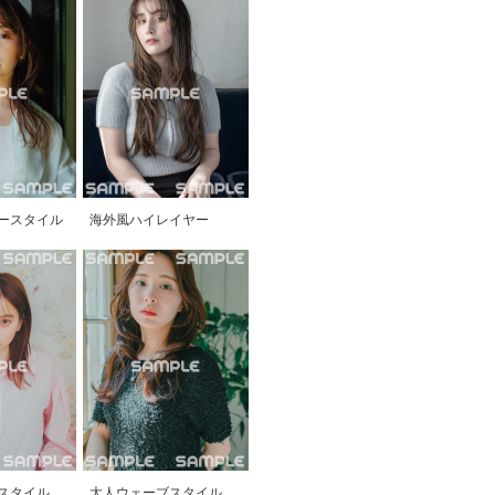
ースタイル
海外風ハイレイヤー
スタイル
大人ウェーブスタイル