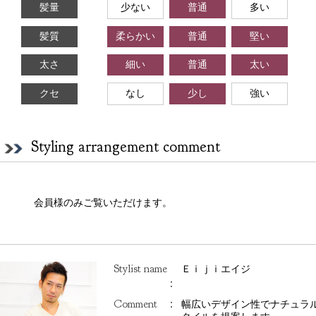
髪量
少ない
普通
多い
髪質
柔らかい
普通
堅い
太さ
細い
普通
太い
クセ
なし
少し
強い
Styling arrangement comment
会員様のみご覧いただけます。
Stylist name
Ｅｉｊｉエイジ
：
Comment
：
幅広いデザイン性でナチュラ