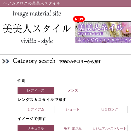
ヘアカタログの美美人スタイル
Category search
下記のカテゴリーから探す
性別
レディース
メンズ
レングス＆スタイルで探す
ミディアム
ショート
セミロング
イメージで探す
ナチュラル
モテ･愛され
カジュアル･ストリート