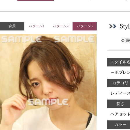
Sty
背景
パターン1
パターン2
パターン3
会員
スタイル
～ボブレ
カテゴリ
レディー
長さ
ヘアセッ
カラー