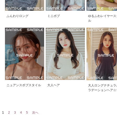
ふんわりロング
ミニボブ
ゆるふわレイヤース
ル
ニュアンスボブスタイル
大人ヘア
大人ロングナチュラ
ラデーションヘア☆
1
2
3
4
5
次へ