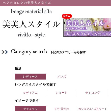
ヘアカタログの美美人スタイル
Category search
下記のカテゴリーから探す
性別
レディース
メンズ
レングス＆スタイルで探す
ミディアム
ショート
セミロング
イメージで探す
ナチュラル
モテ･愛され
カジュアル･ストリート