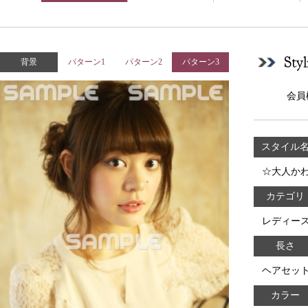
Sty
背景
パターン1
パターン2
パターン3
会員
スタイル
☆大人か
カテゴリ
レディー
長さ
ヘアセッ
カラー