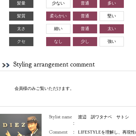
髪量
少ない
普通
多い
髪質
柔らかい
普通
堅い
太さ
細い
普通
太い
クセ
なし
少し
強い
Styling arrangement comment
会員様のみご覧いただけます。
Stylist name
渡辺 訓ワタナベ サトシ
：
Comment
：
LIFESTYLEを理解し、再