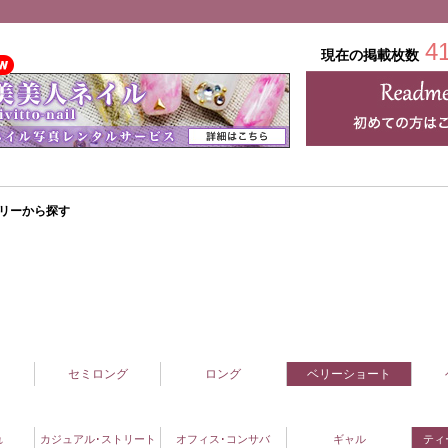
4
現在の掲載枚数
リーから探す
セミロング
ロング
ベリーショート
れ
カジュアル･ストリート
オフィス･コンサバ
ギャル
ティ