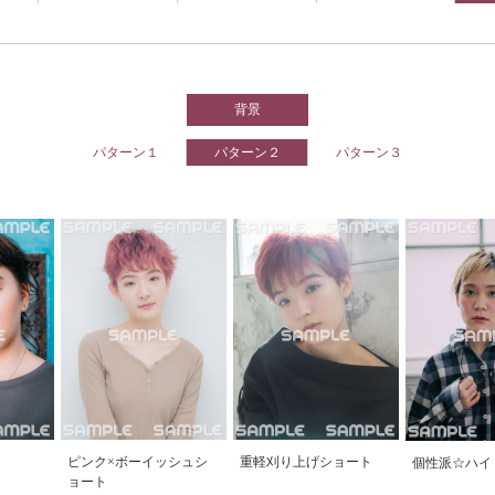
背景
パターン１
パターン２
パターン３
ピンク×ボーイッシュシ
重軽刈り上げショート
個性派☆ハイ
ョート