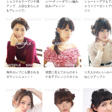
ショコラカラーでツヤ感
♪パーティーダウン♪編み
ショートヘアでもで
アップ、上品な女らしさ
込み♪アレンジ
ゃう☆リーゼントア
をアレンジで。
ジ☆
海外セレブにも愛される
清楚に見えてからのオト
☆大人かわいい♪ル
ダウンシニョン！！
ナ女子アレンジスタイル
ねじりアップ☆