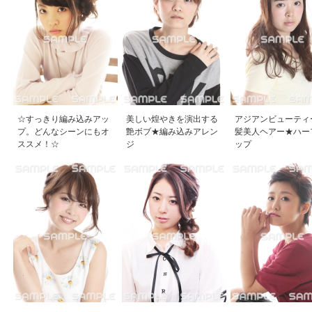
☆すっきり編み込みアッ
美しい煌やきを演出する
アジアンビューティ
プ。どんなシーンにもオ
艶ボブ★編み込みアレン
髪美人ヘアー★ハー
ススメ！☆
ジ
ップ