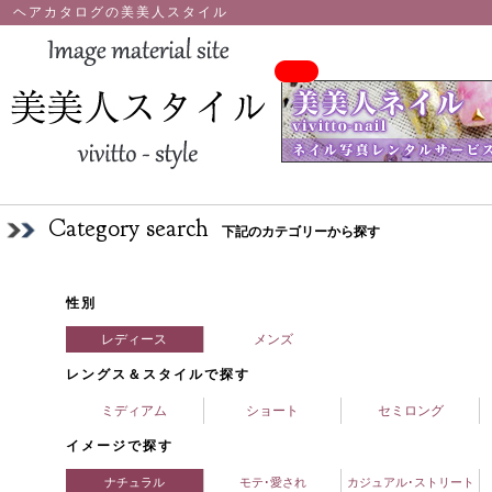
ヘアカタログの美美人スタイル
Category search
下記のカテゴリーから探す
性別
レディース
メンズ
レングス＆スタイルで探す
ミディアム
ショート
セミロング
イメージで探す
ナチュラル
モテ･愛され
カジュアル･ストリート