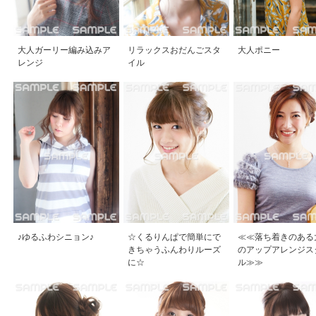
大人ガーリー編み込みア
リラックスおだんごスタ
大人ポニー
レンジ
イル
♪ゆるふわシニョン♪
☆くるりんぱで簡単にで
≪≪落ち着きのある
きちゃうふんわりルーズ
のアップアレンジス
に☆
ル≫≫