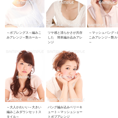
～ボブレングス～編みこ
ツヤ感と清らかさが共存
～マッシュバング～
みアレンジ～艶カール～
した 簡単編み込みアレ
こみアレンジ～艶カ
ンジ
～
～大人かわいい～大きい
バング編み込みベリーキ
編みこみダウンセットス
ュート～マッシュショー
タイル～
トボブアレンジ