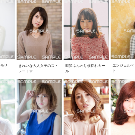
ルモリ
エンジェルベ
きれいな大人女子のスト
暗髪ふんわり横揺れカー
ト
レート☆
ル