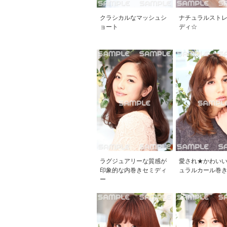
クラシカルなマッシュシ
ナチュラルスト
ョート
ディ☆
ラグジュアリーな質感が
愛され★かわい
印象的な内巻きセミディ
ュラルカール巻
ー