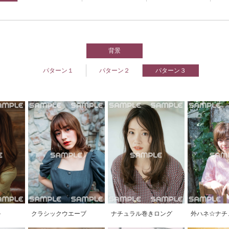
背景
パターン１
パターン２
パターン３
ル
クラシックウエーブ
ナチュラル巻きロング
外ハネ☆ナチ