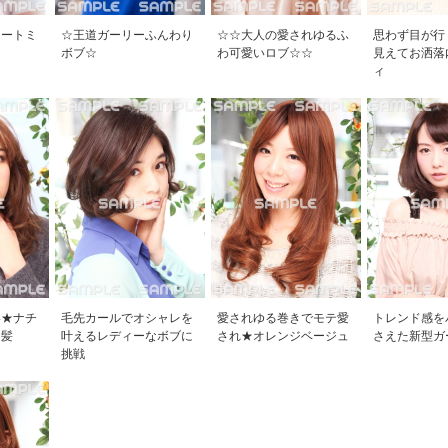
レートミ
☆王道ガーリーふんわり
☆☆大人の愛されゆるふ
思わず目が行
ボブ☆
わ可愛いロブ☆☆
見えてお洒落
ィ
い★ナチ
毛先カールでオシャレを
愛されゆる巻きでモテ愛
トレンド感を
き髪
叶えるレディーなボブに
され★オレンジベージュ
さえた新型ガ
挑戦