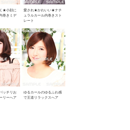
く★小顔に
愛され★かわいい★ナチ
内巻きミデ
ュラルカール内巻きスト
レート
バッチリお
ゆるカールのゆるふわ感
ーリーへア
で王道リラックスへア