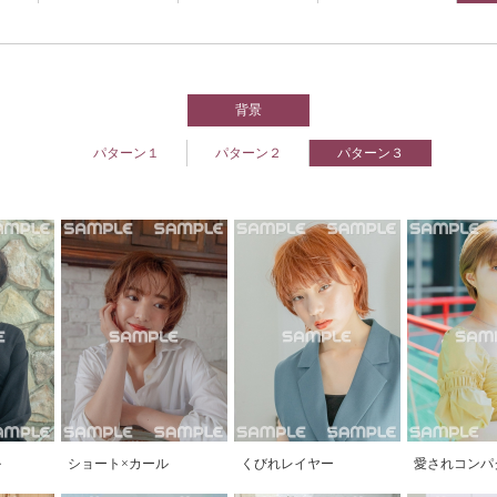
背景
パターン１
パターン２
パターン３
ル
ショート×カール
くびれレイヤー
愛されコンパ