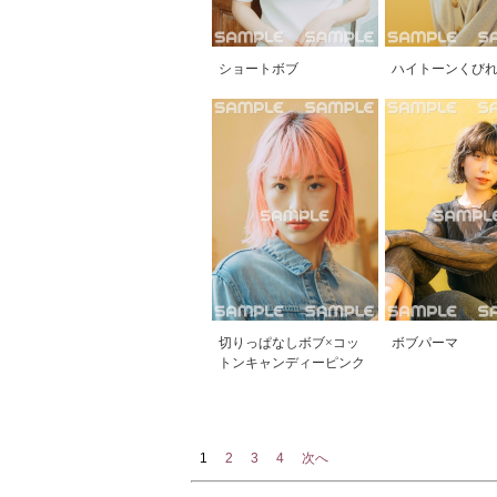
ショートボブ
ハイトーンくび
切りっぱなしボブ×コッ
ボブパーマ
トンキャンディーピンク
1
2
3
4
次へ