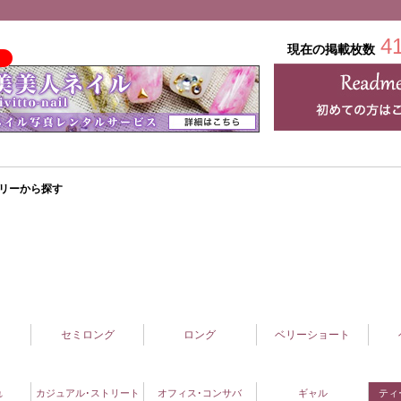
4
現在の掲載枚数
リーから探す
セミロング
ロング
ベリーショート
れ
カジュアル･ストリート
オフィス･コンサバ
ギャル
ティ