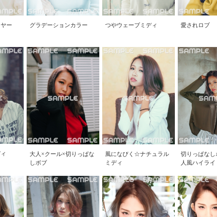
イヤー
グラデーションカラー
つやウェーブミディ
愛されロブ
ディ
大人×クール×切りっぱな
風になびく☆ナチュラル
切りっぱなし
しボブ
ミディ
人風ハイライ