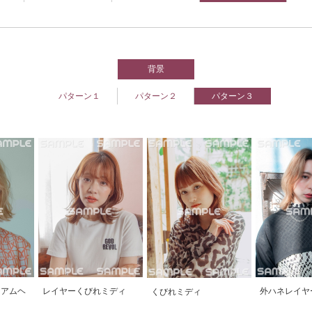
背景
パターン１
パターン２
パターン３
ィアムヘ
レイヤーくびれミディ
外ハネレイヤ
くびれミディ