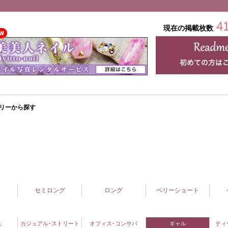
4
現在の掲載枚数
リーから探す
セミロング
ロング
ベリーショート
れ
カジュアル･ストリート
オフィス･コンサバ
ギャル
ティ