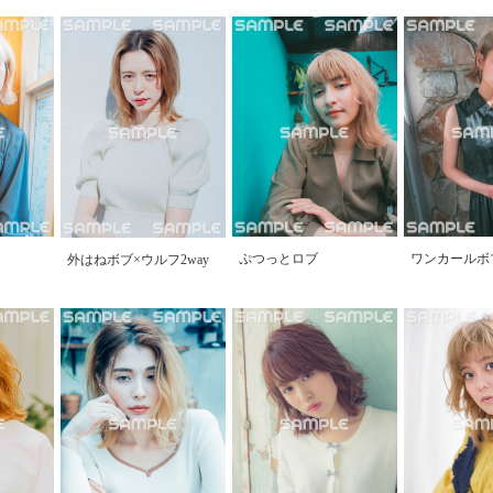
ぷつっとロブ
ワンカールボ
外はねボブ×ウルフ2way