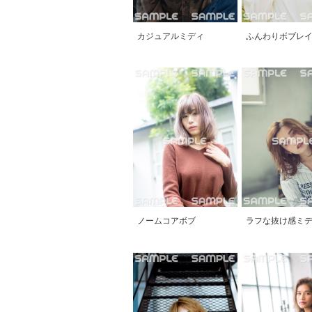
カジュアルミディ
ふんわりボブレ
ノームコアボブ
ラフな抜け感ミ